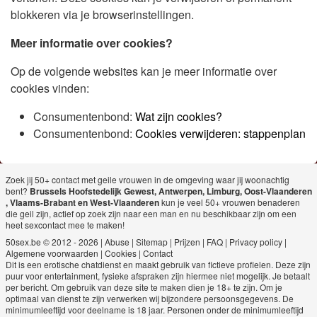
blokkeren via je browserinstellingen.
Meer informatie over cookies?
Op de volgende websites kan je meer informatie over
cookies vinden:
Consumentenbond:
Wat zijn cookies?
Consumentenbond:
Cookies verwijderen: stappenplan
Zoek jij 50+ contact met geile vrouwen in de omgeving waar jij woonachtig
bent?
Brussels Hoofstedelijk Gewest
,
Antwerpen
,
Limburg
,
Oost-Vlaanderen
,
Vlaams-Brabant
en
West-Vlaanderen
kun je veel 50+ vrouwen benaderen
die geil zijn, actief op zoek zijn naar een man en nu beschikbaar zijn om een
heet sexcontact mee te maken!
50sex.be © 2012 - 2026
|
Abuse
|
Sitemap
|
Prijzen
|
FAQ
|
Privacy policy
|
Algemene voorwaarden
|
Cookies
|
Contact
Dit is een erotische chatdienst en maakt gebruik van fictieve profielen. Deze zijn
puur voor entertainment, fysieke afspraken zijn hiermee niet mogelijk. Je betaalt
per bericht. Om gebruik van deze site te maken dien je 18+ te zijn. Om je
optimaal van dienst te zijn verwerken wij bijzondere persoonsgegevens. De
minimumleeftijd voor deelname is 18 jaar. Personen onder de minimumleeftijd